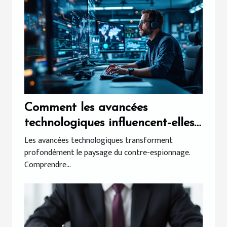
Comment les avancées
technologiques influencent-elles
les méthodes de contre-
Les avancées technologiques transforment
profondément le paysage du contre-espionnage.
espionnage ?
Comprendre...