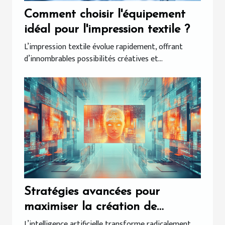
Comment choisir l'équipement
idéal pour l'impression textile ?
L’impression textile évolue rapidement, offrant
d’innombrables possibilités créatives et...
Stratégies avancées pour
maximiser la création de
contenu avec l'IA
L’intelligence artificielle transforme radicalement