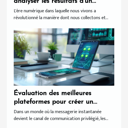
analyser les résultats d'un
sondage en ligne
L'ère numérique dans laquelle nous vivons a
révolutionné la manière dont nous collectons et...
Évaluation des meilleures
plateformes pour créer un
chatbot sur WhatsApp
Dans un monde où la messagerie instantanée
devient le canal de communication privilégié, les...